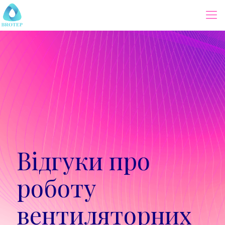
Відгуки про
роботу
вентиляторних