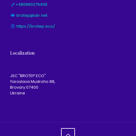
+380980279406
brotep@ukr.net
https://brotep.eco/
Localization
JSC "BROTEP ECO"
Yaroslava Mudroho 88,
Brovary 07400
Ukraine