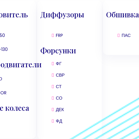
овитель
Диффузоры
Обшивк
150
FRP
ПАС
Форсунки
-130
одвигатели
ФГ
СВР
О
СТ
DOR
СО
е колеса
ДЕК
ФД