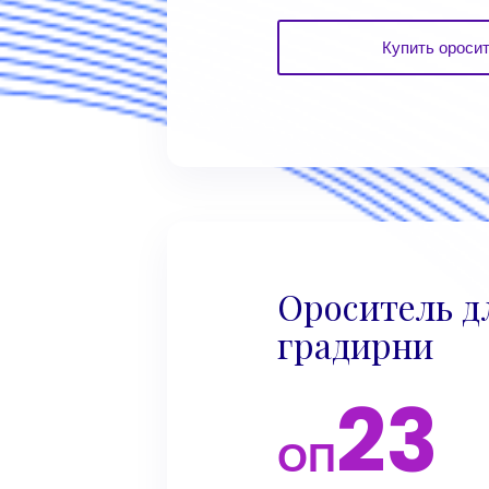
Купить ороси
Ороситель д
градирни
23
ОП