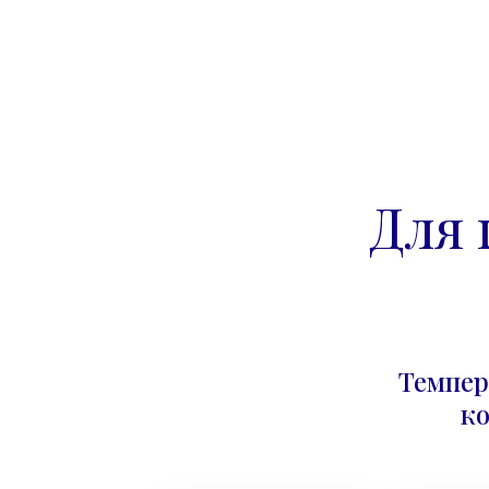
Для 
Темпер
к