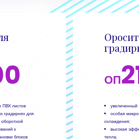
ля
Оросит
градир
00
2
ОП
х ПВХ листов
увеличенный 
ых градирнях для
особая микро
 оборотной
охлаждения;
ований к
высокая эффе
новки блоков
тепла;