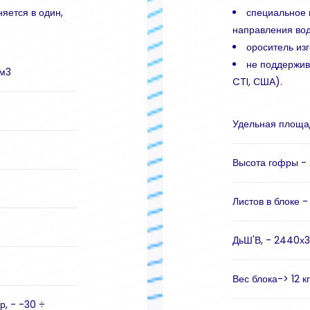
яется в один,
специальное 
направления вод
ороситель изг
не поддержив
/м3
CTI, США).
Удельная площад
Высота гофры - 
Листов в блоке -
ДьШ'В, - 2440х
Вес блока-> 12 кг
р, - -30 ÷