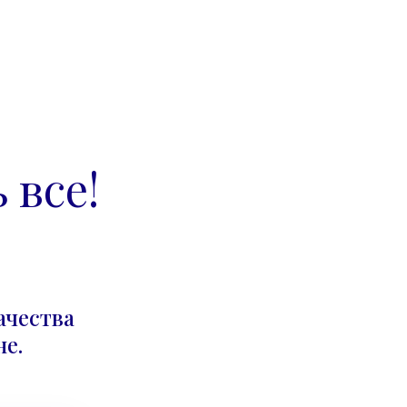
 все!
ачества
е.