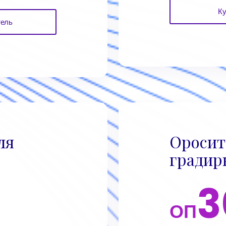
Ку
тель
ля
Оросит
градир
3
ОП