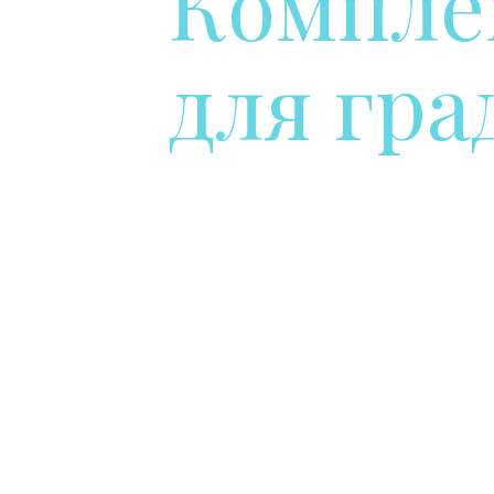
Компле
для гра