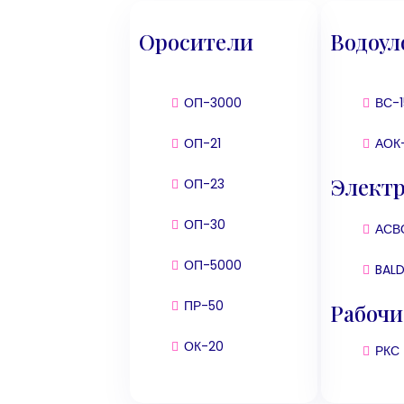
Оросители
Водоул
ОП-3000
ВС-
ОП-21
АОК
Электр
ОП-23
ОП-30
АСВ
ОП-5000
BAL
ПР-50
Рабочи
ОК-20
РКС