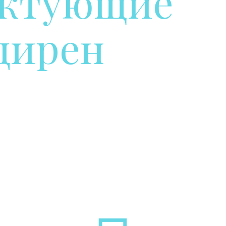
ктующие
дирен