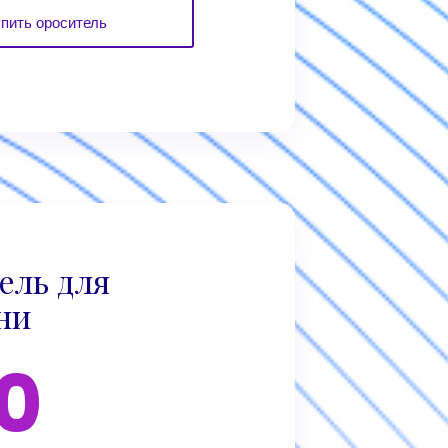
пить ороситель
ель для
ни
0